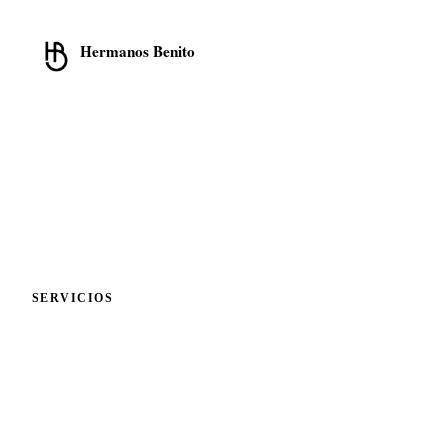
Hermanos Benito
Cristalería · Cerrajería · Aluminio
Transformamos espacios con soluciones en cristalería, cerrajería y
carpintería de aluminio en la Comunidad de Madrid.
📍
C/ Eulogio Pedrero, 11 Local
28031 Madrid
📞
913 319 552
💬
WhatsApp 675 692 822
✉️
hola@cristalbenito.com
SERVICIOS
Cristalería y Mamparas
Cerrajería y Aluminio
Enmarcado de Cuadros
Solicitar presupuesto