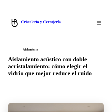
✉️
📞
913 319 552
💬
WhatsApp 675 692 822
hola@cristalbenito.com
L–J 8:00–17:00 · V 8:00–14:00 · S–D Cerrado
Cristalería y Cerrajería
Hermanos Benito · Madrid
/
← Blog
Aislamiento
Aislamiento acústico con doble
acristalamiento: cómo elegir el
vidrio que mejor reduce el ruido
2026-07-08
·
7 min
de lectura ·
Cristalbenito