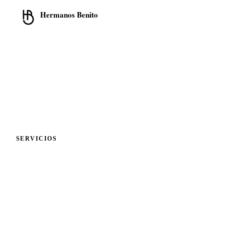
Hermanos Benito
Cristalería · Cerrajería · Aluminio
Transformamos espacios con soluciones en cristalería, cerrajería y
carpintería de aluminio en la Comunidad de Madrid.
📍
C/ Eulogio Pedrero, 11 Local
28031 Madrid
📞
913 319 552
💬
WhatsApp 675 692 822
✉️
hola@cristalbenito.com
SERVICIOS
Cristalería y Mamparas
Cerrajería y Aluminio
Enmarcado de Cuadros
Solicitar presupuesto