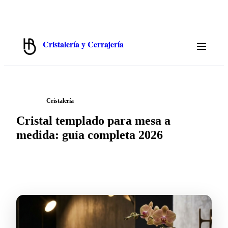
✉️
📞
913 319 552
💬
WhatsApp 675 692 822
hola@cristalbenito.com
L–J 8:00–17:00 · V 8:00–14:00 · S–D Cerrado
Cristalería y Cerrajería
Hermanos Benito · Madrid
/
← Blog
Cristalería
Cristal templado para mesa a
medida: guía completa 2026
2026-05-27
·
7 min
de lectura ·
CristalBenito