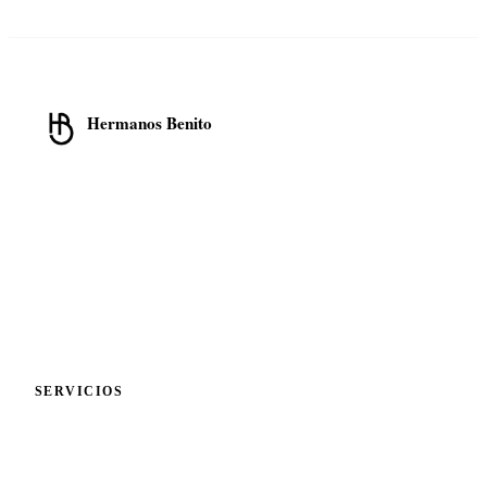
Hermanos Benito
Cristalería · Cerrajería · Aluminio
Transformamos espacios con soluciones en cristalería, cerrajería y
carpintería de aluminio en la Comunidad de Madrid.
📍
C/ Eulogio Pedrero, 11 Local
28031 Madrid
📞
913 319 552
💬
WhatsApp 675 692 822
✉️
hola@cristalbenito.com
SERVICIOS
Cristalería y Mamparas
Cerrajería y Aluminio