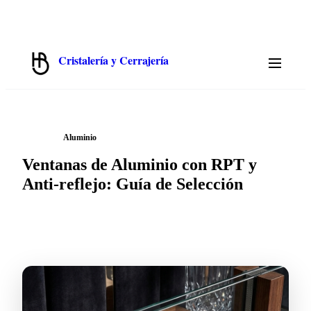
✉️
📞
913 319 552
💬
WhatsApp 675 692 822
hola@cristalbenito.com
L–J 8:00–17:00 · V 8:00–14:00 · S–D Cerrado
Cristalería y Cerrajería
Hermanos Benito · Madrid
/
← Blog
Aluminio
Ventanas de Aluminio con RPT y
Anti-reflejo: Guía de Selección
2026-07-06
·
10 min
de lectura ·
Cristalbenito