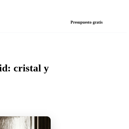
L–J 8:00–17:00 · V 8:00–14:00 · S–D Cerrado
jos
Blog
FAQ
Contacto
Presupuesto gratis
d: cristal y