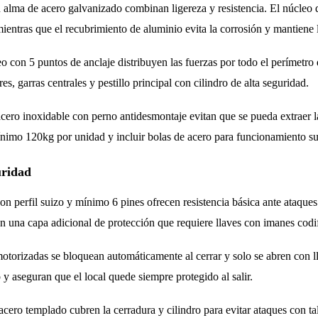
 alma de acero galvanizado combinan ligereza y resistencia. El núcleo
mientras que el recubrimiento de aluminio evita la corrosión y mantiene l
o con 5 puntos de anclaje distribuyen las fuerzas por todo el perímetro
ores, garras centrales y pestillo principal con cilindro de alta seguridad.
acero inoxidable con perno antidesmontaje evitan que se pueda extraer l
nimo 120kg por unidad y incluir bolas de acero para funcionamiento s
uridad
on perfil suizo y mínimo 6 pines ofrecen resistencia básica ante ataqu
 una capa adicional de protección que requiere llaves con imanes codi
torizadas se bloquean automáticamente al cerrar y solo se abren con lla
 y aseguran que el local quede siempre protegido al salir.
acero templado cubren la cerradura y cilindro para evitar ataques con ta