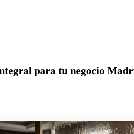
Nosotros
Traba
Servicios
▼
ntegral para tu negocio Madri
 ·
CristalBenito