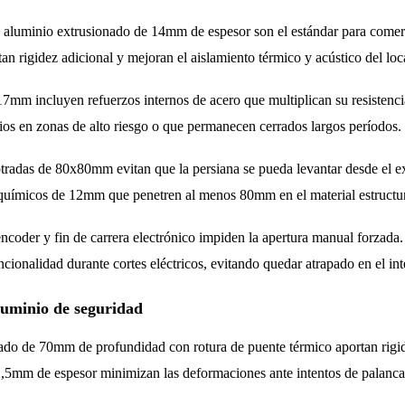
e aluminio extrusionado de 14mm de espesor son el estándar para comerc
n rigidez adicional y mejoran el aislamiento térmico y acústico del loc
mm incluyen refuerzos internos de acero que multiplican su resistenc
os en zonas de alto riesgo o que permanecen cerrados largos períodos.
radas de 80x80mm evitan que la persiana se pueda levantar desde el ex
s químicos de 12mm que penetren al menos 80mm en el material estructur
ncoder y fin de carrera electrónico impiden la apertura manual forzada
ionalidad durante cortes eléctricos, evitando quedar atrapado en el int
luminio de seguridad
do de 70mm de profundidad con rotura de puente térmico aportan rigide
 2,5mm de espesor minimizan las deformaciones ante intentos de palanca