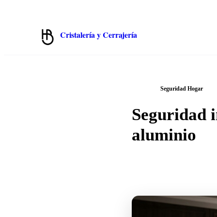
✉️
📞
913 319 552
💬
WhatsApp 675 692 822
hola@cristalbenito.com
Cristalería y Cerrajería
Hermanos Benito · Madrid
/
← Blog
Seguridad Hogar
Seguridad i
aluminio
2026-05-30
·
7 min
de lectura