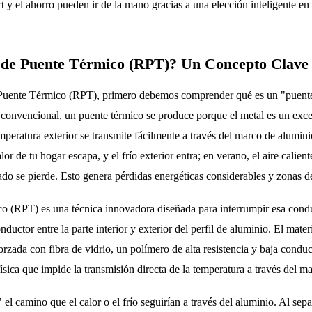
rt y el ahorro pueden ir de la mano gracias a una elección inteligente en
 de Puente Térmico (RPT)? Un Concepto Clave
 Puente Térmico (RPT), primero debemos comprender qué es un "puente
convencional, un puente térmico se produce porque el metal es un exce
emperatura exterior se transmite fácilmente a través del marco de aluminio
lor de tu hogar escapa, y el frío exterior entra; en verano, el aire calient
nado se pierde. Esto genera pérdidas energéticas considerables y zonas d
o (RPT) es una técnica innovadora diseñada para interrumpir esa condu
nductor entre la parte interior y exterior del perfil de aluminio. El ma
forzada con fibra de vidrio, un polímero de alta resistencia y baja conduc
ísica que impide la transmisión directa de la temperatura a través del m
l camino que el calor o el frío seguirían a través del aluminio. Al separa