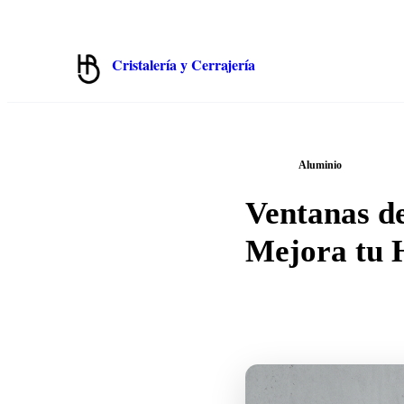
✉️
📞
913 319 552
💬
WhatsApp 675 692 822
hola@cristalbenito.com
Cristalería y Cerrajería
Hermanos Benito · Madrid
/
← Blog
Aluminio
Ventanas d
Mejora tu 
2026-06-27
·
15 min
de lectur