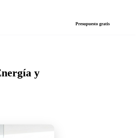
L–J 8:00–17:00 · V 8:00–14:00 · S–D Cerrado
jos
Blog
FAQ
Contacto
Presupuesto gratis
nergía y