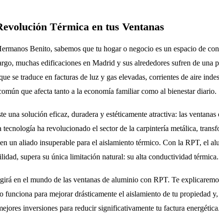
Revolución Térmica en tus Ventanas
 Hermanos Benito, sabemos que tu hogar o negocio es un espacio de conf
argo, muchas edificaciones en Madrid y sus alrededores sufren de una p
 que se traduce en facturas de luz y gas elevadas, corrientes de aire ind
común que afecta tanto a la economía familiar como al bienestar diario.
te una solución eficaz, duradera y estéticamente atractiva: las ventana
tecnología ha revolucionado el sector de la carpintería metálica, trans
en un aliado insuperable para el aislamiento térmico. Con la RPT, el a
tilidad, supera su única limitación natural: su alta conductividad térmica.
girá en el mundo de las ventanas de aluminio con RPT. Te explicaremos
 funciona para mejorar drásticamente el aislamiento de tu propiedad y,
mejores inversiones para reducir significativamente tu factura energética