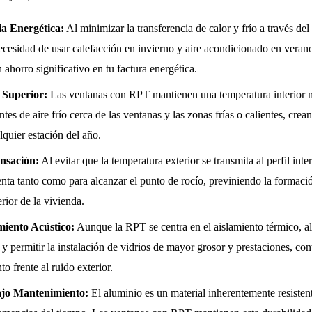
a Energética:
Al minimizar la transferencia de calor y frío a través de
ecesidad de usar calefacción en invierno y aire acondicionado en verano
 ahorro significativo en tu factura energética.
 Superior:
Las ventanas con RPT mantienen una temperatura interior m
entes de aire frío cerca de las ventanas y las zonas frías o calientes, cr
lquier estación del año.
nsación:
Al evitar que la temperatura exterior se transmita al perfil inter
ienta tanto como para alcanzar el punto de rocío, previniendo la formac
rior de la vivienda.
miento Acústico:
Aunque la RPT se centra en el aislamiento térmico, al
l y permitir la instalación de vidrios de mayor grosor y prestaciones, co
o frente al ruido exterior.
ajo Mantenimiento:
El aluminio es un material inherentemente resistente