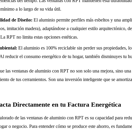
clemencias del tiempo. Las ventanas con RPT mantienen esta durabilidad
ínimo a lo largo de su vida útil.
ilidad de Diseño:
El aluminio permite perfiles más esbeltos y una amp
os, imitación madera), adaptándose a cualquier estilo arquitectónico, de
La RPT no limita estas opciones estéticas.
mbiental:
El aluminio es 100% reciclable sin perder sus propiedades, lo
Al reducir el consumo energético de tu hogar, también disminuyes tu hu
que las ventanas de aluminio con RPT no son solo una mejora, sino una
iento de tus cerramientos. Son una inversión inteligente que se amortiz
ta Directamente en tu Factura Energética
alorado de las ventanas de aluminio con RPT es su capacidad para reduc
ogar o negocio. Para entender cómo se produce este ahorro, es fundame