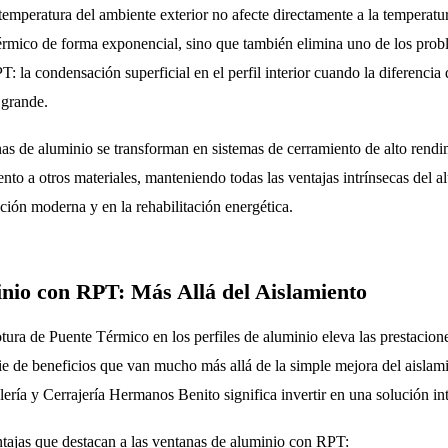
 temperatura del ambiente exterior no afecte directamente a la temperatura
térmico de forma exponencial, sino que también elimina uno de los prob
: la condensación superficial en el perfil interior cuando la diferencia 
 grande.
nas de aluminio se transforman en sistemas de cerramiento de alto rend
ento a otros materiales, manteniendo todas las ventajas intrínsecas del 
ción moderna y en la rehabilitación energética.
inio con RPT: Más Allá del Aislamiento
ura de Puente Térmico en los perfiles de aluminio eleva las prestaciones
rie de beneficios que van mucho más allá de la simple mejora del aislam
ería y Cerrajería Hermanos Benito significa invertir en una solución int
entajas que destacan a las ventanas de aluminio con RPT: