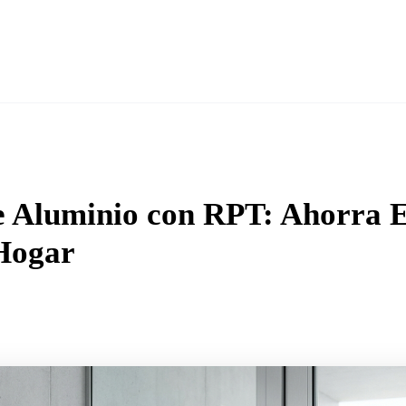
Nosotros
Traba
Servicios
▼
e Aluminio con RPT: Ahorra E
Hogar
a ·
Cristalbenito