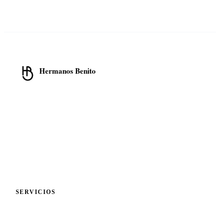
Hermanos Benito
Cristalería · Cerrajería · Aluminio
Transformamos espacios con soluciones en cristalería, cerrajería y
carpintería de aluminio en la Comunidad de Madrid.
📍
C/ Eulogio Pedrero, 11 Local
28031 Madrid
📞
913 319 552
💬
WhatsApp 675 692 822
✉️
hola@cristalbenito.com
SERVICIOS
Cristalería y Mamparas