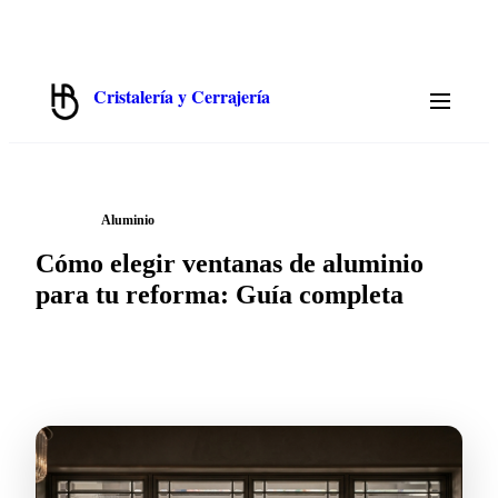
✉️
📞
913 319 552
💬
WhatsApp 675 692 822
hola@cristalbenito.com
L–J 8:00–17:00 · V 8:00–14:00 · S–D Cerrado
Cristalería y Cerrajería
Hermanos Benito · Madrid
/
← Blog
Aluminio
Cómo elegir ventanas de aluminio
para tu reforma: Guía completa
2026-05-23
·
7 min
de lectura ·
CristalBenito